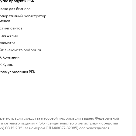
угие продукты РБК
лако для бизнеса
рпоративный регистратор
менов
стинг сайтов
г.решения
акомства
йт знакомств podbor.ru
К Компании
К Курсы
ола управления РБК
регистрации средства массовой информации выдано Федеральной
и сетевого издания «РБК» (свидетельство о регистрации средства
ор) 03.12.2021 за номером ЭЛ №ФС77-82385) сопровождаются