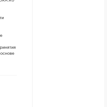
ти
ые
принятия
 основе