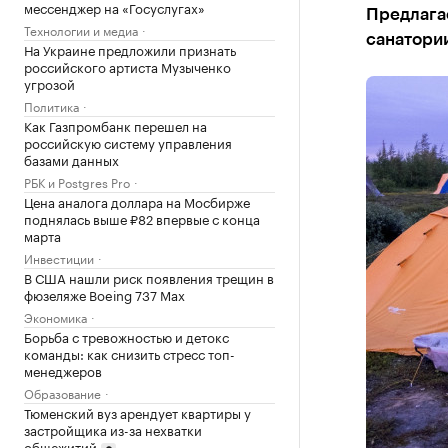
мессенджер на «Госуслугах»
Предлагае
Технологии и медиа
санатори
На Украине предложили признать
российского артиста Музыченко
угрозой
Политика
Как Газпромбанк перешел на
российскую систему управления
базами данных
РБК и Postgres Pro
Цена аналога доллара на Мосбирже
поднялась выше ₽82 впервые с конца
марта
Инвестиции
В США нашли риск появления трещин в
фюзеляже Boeing 737 Max
Экономика
Борьба с тревожностью и детокс
команды: как снизить стресс топ-
менеджеров
Образование
Тюменский вуз арендует квартиры у
застройщика из-за нехватки
общежитий