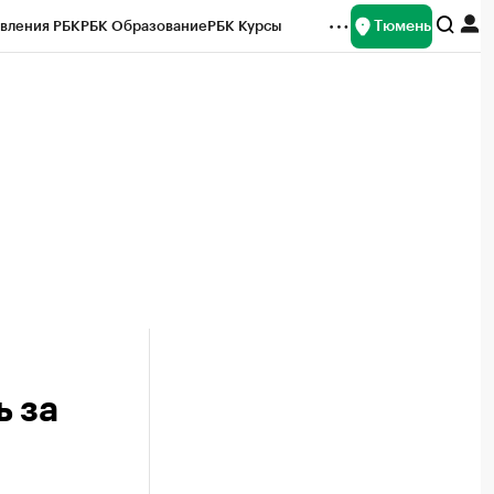
Тюмень
вления РБК
РБК Образование
РБК Курсы
рейтинги
Франшизы
Газета
Спецпроекты СПб
ты
 за