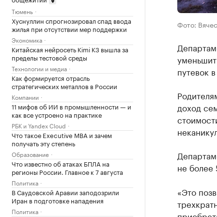
Тюмень
Хуснуллин спрогнозировал спад ввода
Фото: Вячес
жилья при отсутствии мер поддержки
Экономика
Департам
Китайская нейросеть Kimi K3 вышла за
пределы тестовой среды
уменьшит
Технологии и медиа
путевок в
Как формируется отрасль
стратегических металлов в России
Родителя
Компании
доход сем
11 мифов об ИИ в промышленности — и
как все устроено на практике
стоимости
РБК и Yandex Cloud
неканикул
Что такое Executive MBA и зачем
получать эту степень
Департам
Образование
Что известно об атаках БПЛА на
не более
регионы России. Главное к 7 августа
Политика
«Это поз
В Саудовской Аравии заподозрили
Иран в подготовке нападения
трехкрат
Политика
приобрет