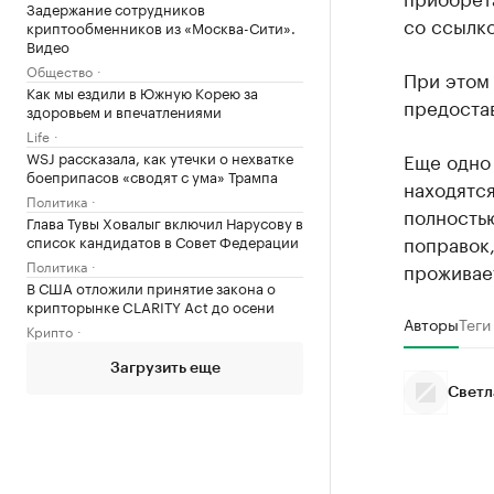
Задержание сотрудников
со ссылк
криптообменников из «Москва-Сити».
Видео
Общество
При этом
Как мы ездили в Южную Корею за
предостав
здоровьем и впечатлениями
Life
WSJ рассказала, как утечки о нехватке
Еще одно
боеприпасов «сводят с ума» Трампа
находятся
Политика
полностью
Глава Тувы Ховалыг включил Нарусову в
поправок,
список кандидатов в Совет Федерации
Политика
проживает
В США отложили принятие закона о
крипторынке CLARITY Act до осени
Авторы
Теги
Крипто
Загрузить еще
Светл