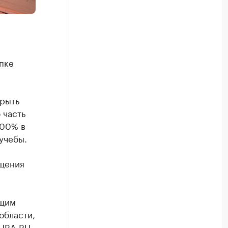
пке
крыть
 часть
100% в
учебы.
ещения
ющим
области,
 URA.RU