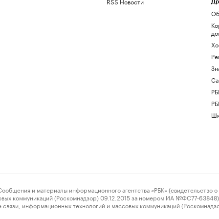
RSS Новости
Др
Об
Ко
до
Хо
Ре
Зн
Са
РБ
РБ
Шк
ения и материалы информационного агентства «РБК» (свидетельство о 
овых коммуникаций (Роскомнадзор) 09.12.2015 за номером ИА №ФС77-63848) 
 связи, информационных технологий и массовых коммуникаций (Роскомнадз