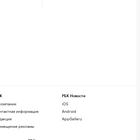
К
РБК Новости
компании
iOS
нтактная информация
Android
дакция
AppGallery
змещение рекламы