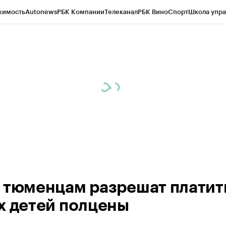
жимость
Autonews
РБК Компании
Телеканал
РБК Вино
Спорт
Школа упра
ипто
РБК Бизнес-среда
Дискуссионный клуб
Исследования
Кредитные 
Экономика
Бизнес
Технологии и медиа
Финансы
Рынок наличной валю
 тюменцам разрешат платить
х детей полцены