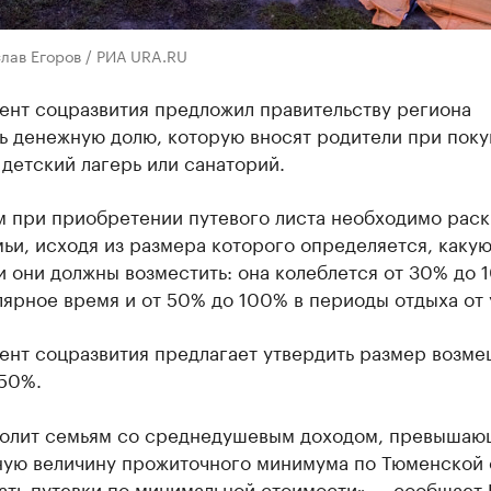
лав Егоров / РИА URA.RU
ент соцразвития предложил правительству региона
ь денежную долю, которую вносят родители при поку
 детский лагерь или санаторий.
м при приобретении путевого листа необходимо рас
ьи, исходя из размера которого определяется, какую
 они должны возместить: она колеблется от 30% до 
ярное время и от 50% до 100% в периоды отдыха от 
ент соцразвития предлагает утвердить размер возм
 50%.
волит семьям со среднедушевым доходом, превыша
ную величину прожиточного минимума по Тюменской 
ать путевки по минимальной стоимости», – сообщает