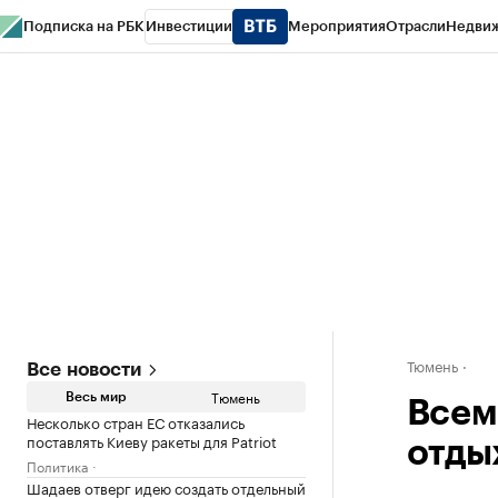
Подписка на РБК
Инвестиции
Мероприятия
Отрасли
Недви
РБК Life
Тренды
Визионеры
Национальные проекты
Город
Стиль
Кр
Конференции СПб
Спецпроекты
Проверка контрагентов
Политика
Тюмень
Все новости
Тюмень
Весь мир
Всем
Несколько стран ЕС отказались
поставлять Киеву ракеты для Patriot
отды
Политика
Шадаев отверг идею создать отдельный