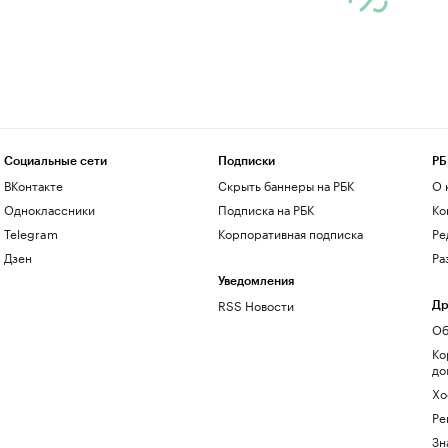
Социальные сети
Подписки
РБ
ВКонтакте
Скрыть баннеры на РБК
О 
Одноклассники
Подписка на РБК
Ко
Telegram
Корпоративная подписка
Ре
Дзен
Ра
Уведомления
RSS Новости
Др
Об
Ко
до
Хо
Ре
Зн