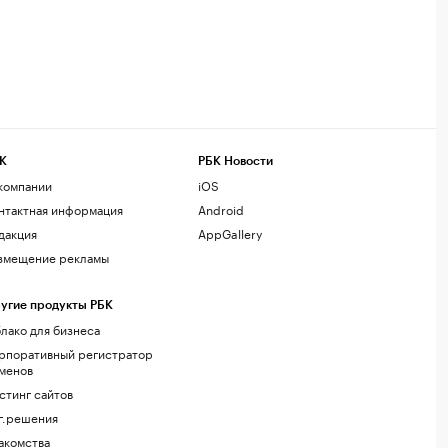
К
РБК Новости
компании
iOS
нтактная информация
Android
дакция
AppGallery
змещение рекламы
угие продукты РБК
лако для бизнеса
рпоративный регистратор
менов
стинг сайтов
г.решения
акомства