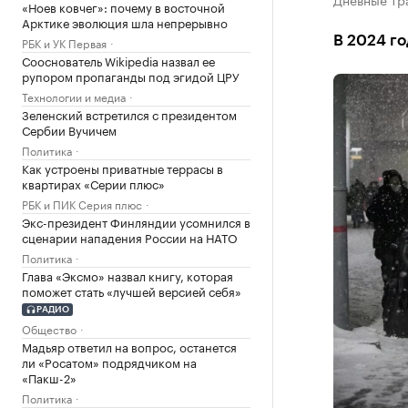
«Ноев ковчег»: почему в восточной
Арктике эволюция шла непрерывно
В 2024 го
РБК и УК Первая
Сооснователь Wikipedia назвал ее
рупором пропаганды под эгидой ЦРУ
Технологии и медиа
Зеленский встретился с президентом
Сербии Вучичем
Политика
Как устроены приватные террасы в
квартирах «Серии плюс»
РБК и ПИК Серия плюс
Экс-президент Финляндии усомнился в
сценарии нападения России на НАТО
Политика
Глава «Эксмо» назвал книгу, которая
поможет стать «лучшей версией себя»
РАДИО
Общество
Мадьяр ответил на вопрос, останется
ли «Росатом» подрядчиком на
«Пакш-2»
Политика