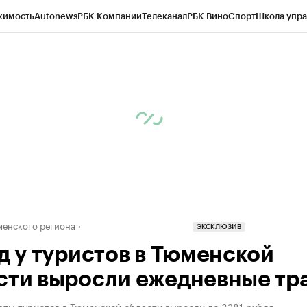
жимость
Autonews
РБК Компании
Телеканал
РБК Вино
Спорт
Школа упра
ипто
РБК Бизнес-среда
Дискуссионный клуб
Исследования
Кредитные 
Экономика
Бизнес
Технологии и медиа
Финансы
Рынок наличной валю
енского региона
ЭКСКЛЮЗИВ
од у туристов в Тюменской
сти выросли ежедневные тр
аты туристов в Тюменской области выросли до 3281 рубля