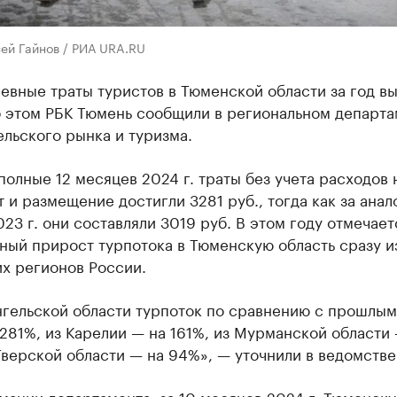
ей Гайнов / РИА URA.RU
евные траты туристов в Тюменской области за год в
б этом РБК Тюмень сообщили в региональном департа
льского рынка и туризма.
еполные 12 месяцев 2024 г. траты без учета расходов 
 и размещение достигли 3281 руб., тогда как за ана
23 г. они составляли 3019 руб. В этом году отмечает
ный прирост турпотока в Тюменскую область сразу и
х регионов России.
нгельской области турпоток по сравнению с прошлым
281%, из Карелии — на 161%, из Мурманской области 
Тверской области — на 94%», — уточнили в ведомстве
мации департамента, за 10 месяцев 2024 г. Тюменск