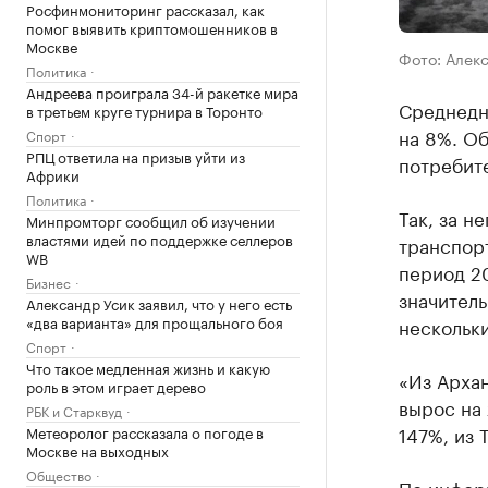
Росфинмониторинг рассказал, как
помог выявить криптомошенников в
Москве
Фото: Алекс
Политика
Андреева проиграла 34-й ракетке мира
Среднедн
в третьем круге турнира в Торонто
на 8%. О
Спорт
РПЦ ответила на призыв уйти из
потребите
Африки
Политика
Так, за н
Минпромторг сообщил об изучении
властями идей по поддержке селлеров
транспорт
WB
период 20
Бизнес
значитель
Александр Усик заявил, что у него есть
«два варианта» для прощального боя
нескольки
Спорт
Что такое медленная жизнь и какую
«Из Арха
роль в этом играет дерево
вырос на 
РБК и Старквуд
147%, из 
Метеоролог рассказала о погоде в
Москве на выходных
Общество
По инфор