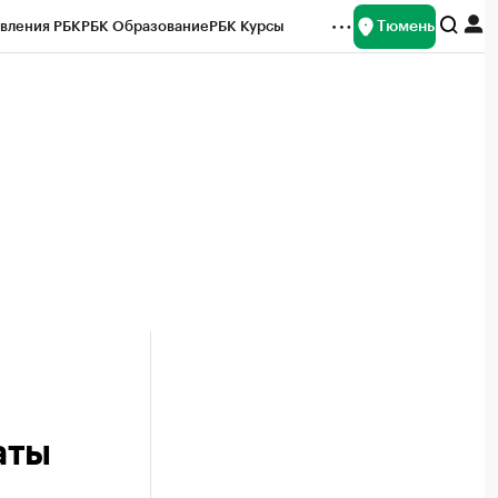
Тюмень
вления РБК
РБК Образование
РБК Курсы
рейтинги
Франшизы
Газета
Спецпроекты СПб
ты
аты