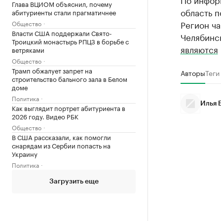
Глава ВЦИОМ объяснил, почему
область п
абитуриенты стали прагматичнее
Регион ч
Общество
Власти США поддержали Свято-
Челябинс
Троицкий монастырь РПЦЗ в борьбе с
являются
ветряками
Общество
Трамп обжалует запрет на
Авторы
Теги
строительство бального зала в Белом
доме
Политика
Илья 
Как выглядит портрет абитуриента в
2026 году. Видео РБК
Общество
В США рассказали, как помогли
снарядам из Сербии попасть на
Украину
Политика
Загрузить еще