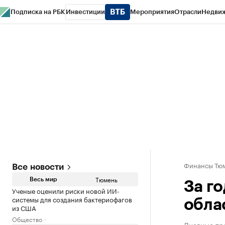
Подписка на РБК
Инвестиции
Мероприятия
Отрасли
Недви
РБК Life
Тренды
Визионеры
Национальные проекты
Город
Стиль
Кр
Конференции СПб
Спецпроекты
Проверка контрагентов
Политика
Финансы Тюм
Все новости
Тюмень
Весь мир
За г
Ученые оценили риски новой ИИ-
системы для создания бактериофагов
обла
из США
Общество
Дневные тр