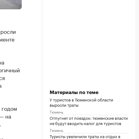
ыросли
менте
на
логичный
ся
з
Материалы по теме
У туристов в Тюменской области
выросли траты
 годом
Тюмень
— на
Отпугнет от поездок: тюменские власти
.
не будут вводить налог для туристов
Тюмень
Туристы увеличили траты на отдых в
ую