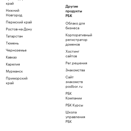
край
Другие
Нижний
продукты
Новгород
РБК
Пермский край
Облако для
бизнеса
Ростов-на-Дону
Корпоративный
Татарстан
регистратор
Тюмень
доменов
Черноземье
Хостинг
сайтов
Кавказ
Рег.решения
Карелия
Знакомства
Мурманск
Сайт
Приморский
знакомств
край
podbor.ru
РБК
Компании
РБК Курсы
Школа
управления
РБК