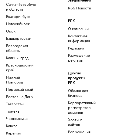
Уведомления
Санкт-Петербург
RSS Новости
и область
Екатеринбург
РБК
Новосибирск
О компании
Омск
Контактная
Башкортостан
информация
Вологодская
Редакция
область
Размещение
Калининград
рекламы
Краснодарский
край
Другие
Нижний
продукты
Новгород
РБК
Пермский край
Облако для
бизнеса
Ростов-на-Дону
Корпоративный
Татарстан
регистратор
Тюмень
доменов
Черноземье
Хостинг
сайтов
Кавказ
Рег.решения
Карелия