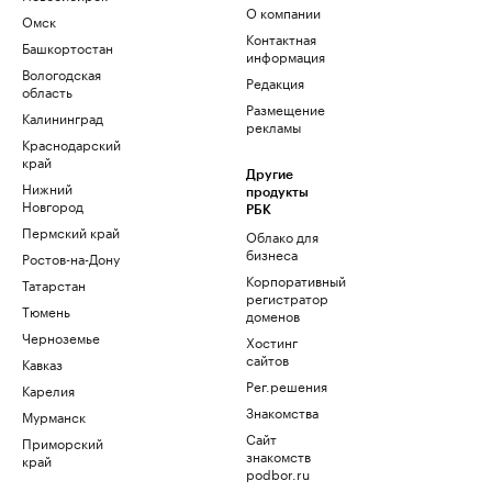
О компании
Омск
Контактная
Башкортостан
информация
Вологодская
Редакция
область
Размещение
Калининград
рекламы
Краснодарский
край
Другие
Нижний
продукты
Новгород
РБК
Пермский край
Облако для
бизнеса
Ростов-на-Дону
Корпоративный
Татарстан
регистратор
Тюмень
доменов
Черноземье
Хостинг
сайтов
Кавказ
Рег.решения
Карелия
Знакомства
Мурманск
Сайт
Приморский
знакомств
край
podbor.ru