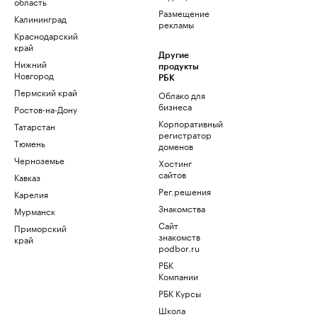
область
Размещение
Калининград
рекламы
Краснодарский
край
Другие
Нижний
продукты
Новгород
РБК
Пермский край
Облако для
бизнеса
Ростов-на-Дону
Корпоративный
Татарстан
регистратор
Тюмень
доменов
Черноземье
Хостинг
сайтов
Кавказ
Рег.решения
Карелия
Знакомства
Мурманск
Сайт
Приморский
знакомств
край
podbor.ru
РБК
Компании
РБК Курсы
Школа