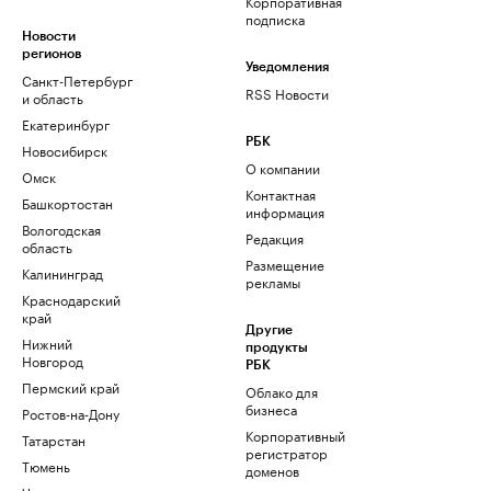
Корпоративная
подписка
Новости
регионов
Уведомления
Санкт-Петербург
RSS Новости
и область
Екатеринбург
РБК
Новосибирск
О компании
Омск
Контактная
Башкортостан
информация
Вологодская
Редакция
область
Размещение
Калининград
рекламы
Краснодарский
край
Другие
Нижний
продукты
Новгород
РБК
Пермский край
Облако для
бизнеса
Ростов-на-Дону
Корпоративный
Татарстан
регистратор
Тюмень
доменов