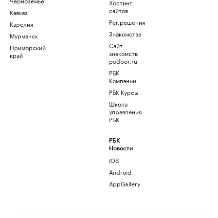
Черноземье
Хостинг
сайтов
Кавказ
Рег.решения
Карелия
Знакомства
Мурманск
Сайт
Приморский
знакомств
край
podbor.ru
РБК
Компании
РБК Курсы
Школа
управления
РБК
РБК
Новости
iOS
Android
AppGallery