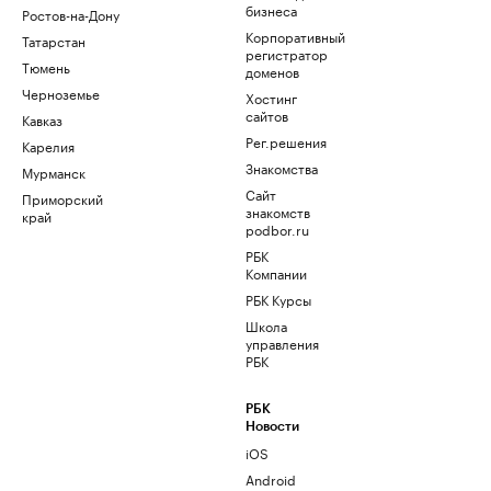
бизнеса
Ростов-на-Дону
Корпоративный
Татарстан
регистратор
Тюмень
доменов
Черноземье
Хостинг
сайтов
Кавказ
Рег.решения
Карелия
Знакомства
Мурманск
Сайт
Приморский
знакомств
край
podbor.ru
РБК
Компании
РБК Курсы
Школа
управления
РБК
РБК
Новости
iOS
Android