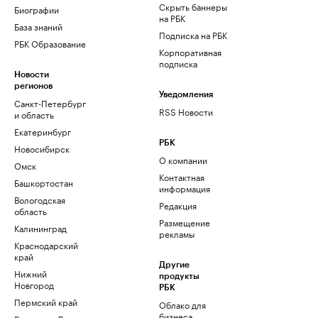
Скрыть баннеры
Биографии
на РБК
База знаний
Подписка на РБК
РБК Образование
Корпоративная
подписка
Новости
регионов
Уведомления
Санкт-Петербург
RSS Новости
и область
Екатеринбург
РБК
Новосибирск
О компании
Омск
Контактная
Башкортостан
информация
Вологодская
Редакция
область
Размещение
Калининград
рекламы
Краснодарский
край
Другие
Нижний
продукты
Новгород
РБК
Пермский край
Облако для
бизнеса