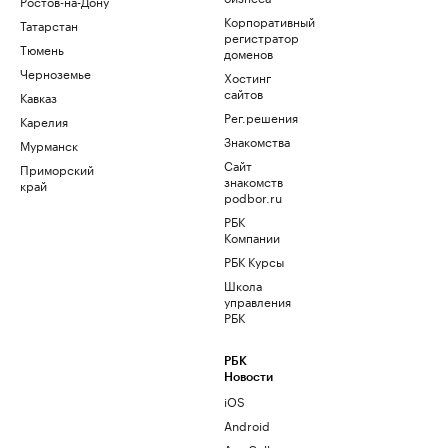
Ростов-на-Дону
Корпоративный
Татарстан
регистратор
Тюмень
доменов
Черноземье
Хостинг
сайтов
Кавказ
Рег.решения
Карелия
Знакомства
Мурманск
Сайт
Приморский
знакомств
край
podbor.ru
РБК
Компании
РБК Курсы
Школа
управления
РБК
РБК
Новости
iOS
Android