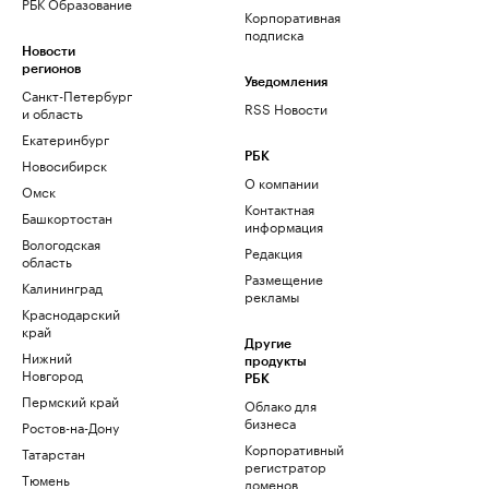
РБК Образование
Корпоративная
подписка
Новости
регионов
Уведомления
Санкт-Петербург
RSS Новости
и область
Екатеринбург
РБК
Новосибирск
О компании
Омск
Контактная
Башкортостан
информация
Вологодская
Редакция
область
Размещение
Калининград
рекламы
Краснодарский
край
Другие
Нижний
продукты
Новгород
РБК
Пермский край
Облако для
бизнеса
Ростов-на-Дону
Корпоративный
Татарстан
регистратор
Тюмень
доменов