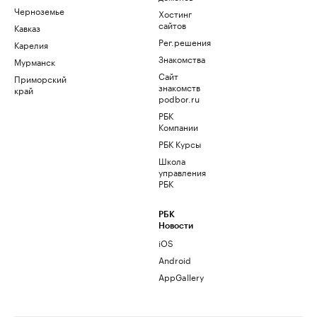
Черноземье
Хостинг
сайтов
Кавказ
Рег.решения
Карелия
Знакомства
Мурманск
Сайт
Приморский
знакомств
край
podbor.ru
РБК
Компании
РБК Курсы
Школа
управления
РБК
РБК
Новости
iOS
Android
AppGallery