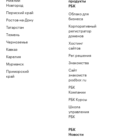
продукты
Новгород
РБК
Пермский край
Облако для
бизнеса
Ростов-на-Дону
Корпоративный
Татарстан
регистратор
Тюмень
доменов
Черноземье
Хостинг
сайтов
Кавказ
Рег.решения
Карелия
Знакомства
Мурманск
Сайт
Приморский
знакомств
край
podbor.ru
РБК
Компании
РБК Курсы
Школа
управления
РБК
РБК
Новости