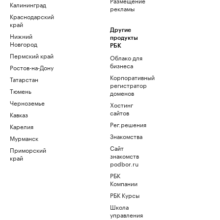
Размещение
Калининград
рекламы
Краснодарский
край
Другие
Нижний
продукты
Новгород
РБК
Пермский край
Облако для
бизнеса
Ростов-на-Дону
Корпоративный
Татарстан
регистратор
Тюмень
доменов
Черноземье
Хостинг
сайтов
Кавказ
Рег.решения
Карелия
Знакомства
Мурманск
Сайт
Приморский
знакомств
край
podbor.ru
РБК
Компании
РБК Курсы
Школа
управления