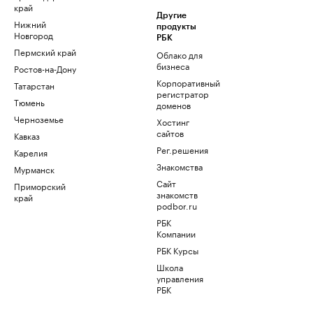
край
Другие
Нижний
продукты
Новгород
РБК
Пермский край
Облако для
бизнеса
Ростов-на-Дону
Корпоративный
Татарстан
регистратор
Тюмень
доменов
Черноземье
Хостинг
сайтов
Кавказ
Рег.решения
Карелия
Знакомства
Мурманск
Сайт
Приморский
знакомств
край
podbor.ru
РБК
Компании
РБК Курсы
Школа
управления
РБК