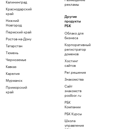
Калининград
рекламы
Краснодарский
край
Другие
Нижний
продукты
Новгород
РБК
Пермский край
Облако для
бизнеса
Ростов-на-Дону
Корпоративный
Татарстан
регистратор
Тюмень
доменов
Черноземье
Хостинг
сайтов
Кавказ
Рег.решения
Карелия
Знакомства
Мурманск
Сайт
Приморский
знакомств
край
podbor.ru
РБК
Компании
РБК Курсы
Школа
управления