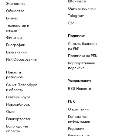
ВКонтакте
Экономика
Одноклассники
Общество
Telegram
Бизнес
Дзен
Технологии и
медиа
Финансы
Подписки
Скрыть баннеры
Биографии
на РБК
База знаний
Подписка на РБК
РБК Образование
Корпоративная
подписка
Новости
регионов
Уведомления
Санкт-Петербург
RSS Новости
и область
Екатеринбург
РБК
Новосибирск
О компании
Омск
Контактная
Башкортостан
информация
Вологодская
Редакция
область
Размещение