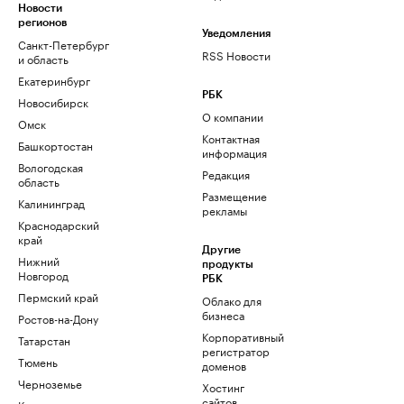
Новости
регионов
Уведомления
Санкт-Петербург
RSS Новости
и область
Екатеринбург
РБК
Новосибирск
О компании
Омск
Контактная
Башкортостан
информация
Вологодская
Редакция
область
Размещение
Калининград
рекламы
Краснодарский
край
Другие
Нижний
продукты
Новгород
РБК
Пермский край
Облако для
бизнеса
Ростов-на-Дону
Корпоративный
Татарстан
регистратор
Тюмень
доменов
Черноземье
Хостинг
сайтов