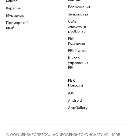
Кавказ
Рег.решения
Карелия
Знакомства
Мурманск
Сайт
Приморский
знакомств
край
podbor.ru
РБК
Компании
РБК Курсы
Школа
управления
РБК
РБК
Новости
iOS
Android
AppGallery
© ООО «БИЗНЕСПРЕСС», АО «РОСБИЗНЕСКОНСАЛТИНГ», 1995–