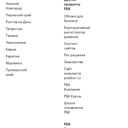
Нижний
продукты
Новгород
РБК
Пермский край
Облако для
бизнеса
Ростов-на-Дону
Корпоративный
Татарстан
регистратор
Тюмень
доменов
Черноземье
Хостинг
сайтов
Кавказ
Рег.решения
Карелия
Знакомства
Мурманск
Сайт
Приморский
знакомств
край
podbor.ru
РБК
Компании
РБК Курсы
Школа
управления
РБК
РБК