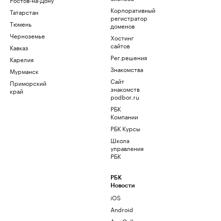
Корпоративный
Татарстан
регистратор
Тюмень
доменов
Черноземье
Хостинг
сайтов
Кавказ
Рег.решения
Карелия
Знакомства
Мурманск
Сайт
Приморский
знакомств
край
podbor.ru
РБК
Компании
РБК Курсы
Школа
управления
РБК
РБК
Новости
iOS
Android
AppGallery