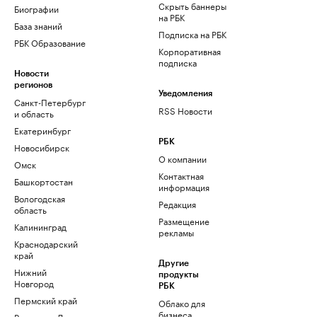
Скрыть баннеры
Биографии
на РБК
База знаний
Подписка на РБК
РБК Образование
Корпоративная
подписка
Новости
регионов
Уведомления
Санкт-Петербург
RSS Новости
и область
Екатеринбург
РБК
Новосибирск
О компании
Омск
Контактная
Башкортостан
информация
Вологодская
Редакция
область
Размещение
Калининград
рекламы
Краснодарский
край
Другие
Нижний
продукты
Новгород
РБК
Пермский край
Облако для
бизнеса
Ростов-на-Дону