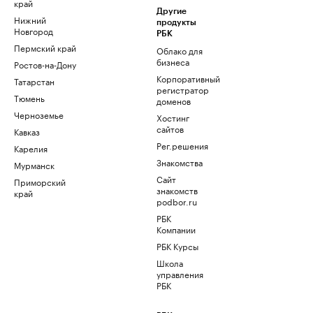
край
Другие
Нижний
продукты
Новгород
РБК
Пермский край
Облако для
бизнеса
Ростов-на-Дону
Корпоративный
Татарстан
регистратор
Тюмень
доменов
Черноземье
Хостинг
сайтов
Кавказ
Рег.решения
Карелия
Знакомства
Мурманск
Сайт
Приморский
знакомств
край
podbor.ru
РБК
Компании
РБК Курсы
Школа
управления
РБК