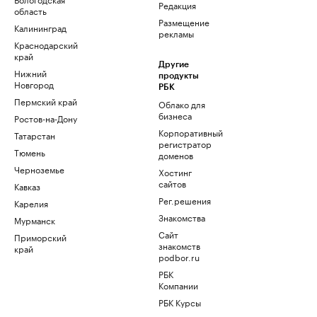
Редакция
область
Размещение
Калининград
рекламы
Краснодарский
край
Другие
Нижний
продукты
Новгород
РБК
Пермский край
Облако для
бизнеса
Ростов-на-Дону
Корпоративный
Татарстан
регистратор
Тюмень
доменов
Черноземье
Хостинг
сайтов
Кавказ
Рег.решения
Карелия
Знакомства
Мурманск
Сайт
Приморский
знакомств
край
podbor.ru
РБК
Компании
РБК Курсы