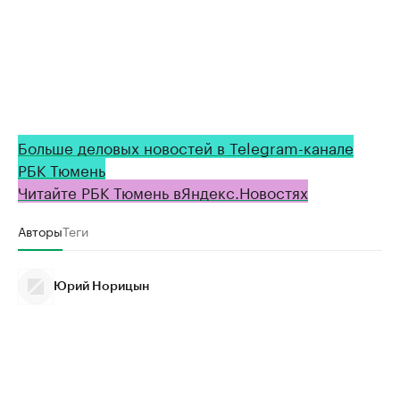
Больше деловых новостей в Telegram-канале
РБК Тюмень
Читайте РБК Тюмень в
Яндекс
.Новостях
Авторы
Теги
Юрий Норицын