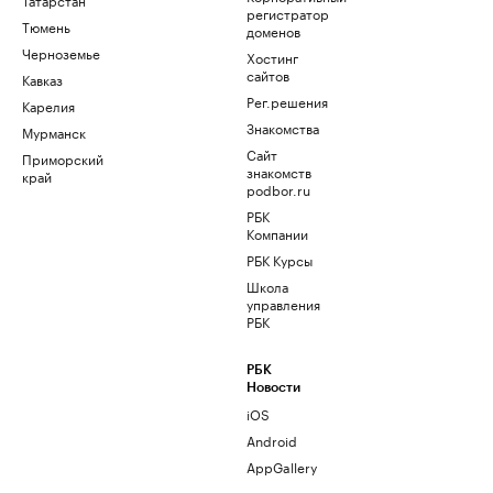
регистратор
Тюмень
доменов
Черноземье
Хостинг
сайтов
Кавказ
Рег.решения
Карелия
Знакомства
Мурманск
Сайт
Приморский
знакомств
край
podbor.ru
РБК
Компании
РБК Курсы
Школа
управления
РБК
РБК
Новости
iOS
Android
AppGallery