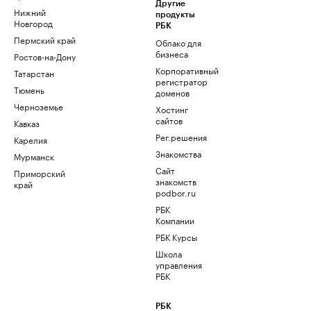
Другие
Нижний
продукты
Новгород
РБК
Пермский край
Облако для
бизнеса
Ростов-на-Дону
Корпоративный
Татарстан
регистратор
Тюмень
доменов
Черноземье
Хостинг
сайтов
Кавказ
Рег.решения
Карелия
Знакомства
Мурманск
Сайт
Приморский
знакомств
край
podbor.ru
РБК
Компании
РБК Курсы
Школа
управления
РБК
РБК