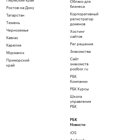
Облако для
бизнеса
Ростов-на-Дону
Корпоративный
Татарстан
регистратор
Тюмень
доменов
Черноземье
Хостинг
сайтов
Кавказ
Рег.решения
Карелия
Знакомства
Мурманск
Сайт
Приморский
знакомств
край
podbor.ru
РБК
Компании
РБК Курсы
Школа
управления
РБК
РБК
Новости
iOS
Android