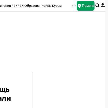
Тюмень
вления РБК
РБК Образование
РБК Курсы
рейтинги
Франшизы
Газета
Спецпроекты СПб
ты
ощь
али