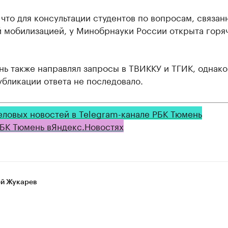
что для консультации студентов по вопросам, связан
й мобилизацией, у Минобрнауки России открыта горя
ь также направлял запросы в ТВИККУ и ТГИК, однако
бликации ответа не последовало.
еловых новостей в Telegram-канале РБК Тюмень
БК Тюмень в
Яндекс
.Новостях
й Жукарев