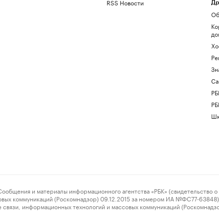
RSS Новости
Др
Об
Ко
до
Хо
Ре
Зн
Са
РБ
РБ
Шк
ения и материалы информационного агентства «РБК» (свидетельство о 
овых коммуникаций (Роскомнадзор) 09.12.2015 за номером ИА №ФС77-63848) 
 связи, информационных технологий и массовых коммуникаций (Роскомнадз