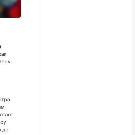
д
как
мень
нтра
ым
отает
есу
 где