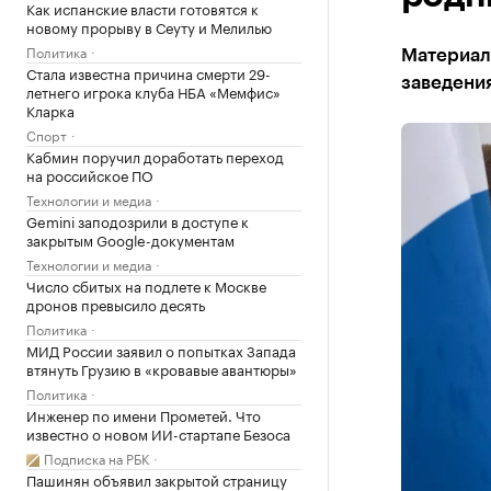
Как испанские власти готовятся к
новому прорыву в Сеуту и Мелилью
Политика
Материал
Стала известна причина смерти 29-
заведени
летнего игрока клуба НБА «Мемфис»
Кларка
Спорт
Кабмин поручил доработать переход
на российское ПО
Технологии и медиа
Gemini заподозрили в доступе к
закрытым Google-документам
Технологии и медиа
Число сбитых на подлете к Москве
дронов превысило десять
Политика
МИД России заявил о попытках Запада
втянуть Грузию в «кровавые авантюры»
Политика
Инженер по имени Прометей. Что
известно о новом ИИ-стартапе Безоса
Подписка на РБК
Пашинян объявил закрытой страницу