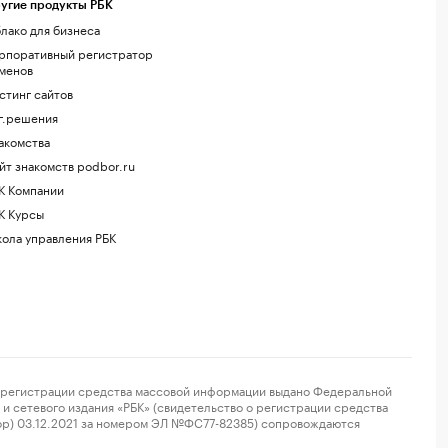
угие продукты РБК
лако для бизнеса
рпоративный регистратор
менов
стинг сайтов
г.решения
акомства
йт знакомств podbor.ru
К Компании
К Курсы
ола управления РБК
регистрации средства массовой информации выдано Федеральной
и сетевого издания «РБК» (свидетельство о регистрации средства
ор) 03.12.2021 за номером ЭЛ №ФС77-82385) сопровождаются