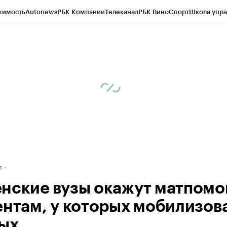
жимость
Autonews
РБК Компании
Телеканал
РБК Вино
Спорт
Школа упра
ипто
РБК Бизнес-среда
Дискуссионный клуб
Исследования
Кредитные 
Экономика
Бизнес
Технологии и медиа
Финансы
Рынок наличной валю
я
нские вузы окажут матпом
ентам, у которых мобилизов
ых