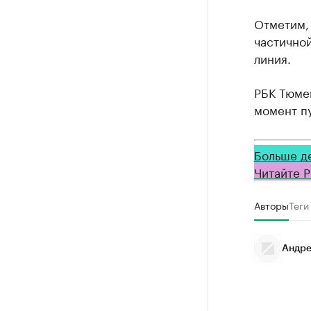
Отметим, 
частично
линия.
РБК Тюмен
момент пу
Больше д
Читайте Р
Авторы
Теги
Андре