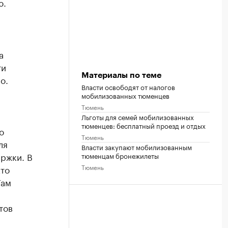
ю.
а
ти
Материалы по теме
о.
Власти освободят от налогов
мобилизованных тюменцев
Тюмень
Льготы для семей мобилизованных
тюменцев: бесплатный проезд и отдых
о
Тюмень
ля
Власти закупают мобилизованным
ржки. В
тюменцам бронежилеты
Тюмень
кто
Там
тов