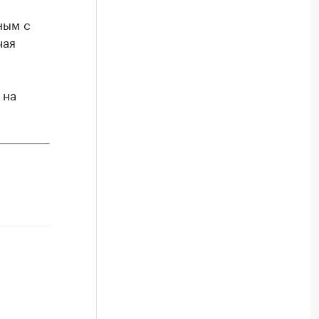
ным с
чая
 на