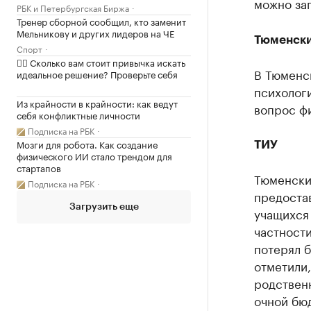
можно за
РБК и Петербургская Биржа
Тренер сборной сообщил, кто заменит
Мельникову и других лидеров на ЧЕ
Тюменски
Спорт
✍🏻 Сколько вам стоит привычка искать
В Тюменс
идеальное решение? Проверьте себя
психолог
Из крайности в крайности: как ведут
вопрос ф
себя конфликтные личности
Подписка на РБК
Мозги для робота. Как создание
ТИУ
физического ИИ стало трендом для
стартапов
Тюменски
Подписка на РБК
предостав
Загрузить еще
учащихся
частности
потерял б
отметили,
родственн
очной бю