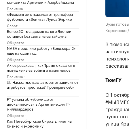
конфликта Армении и Азербайджана
Политика
«Фламенго» отказался от трансфера
футболиста «Зенита» Луиса Энрике
Вузы готовы
Спорт
Корниенко /
Более 50 тыс. домов на юге Японии
остались без света из-за тайфуна
Общество
В тюменск
NASA продлило работу «Вояджера-2»
частичну
еще на один год
психологи
Общество
рассказал
Axios рассказал, как Трамп оказался в
ловушке из-за войны и памятников
Политика
ТюмГУ
✍🏻 Насколько ваш авторитет зависит от
атрибутов престижа? Проверьте себя
С 1 октя
FT узнала об «убежище от
#МЫВМЕСТ
апокалипсиса» в Аргентине для IT-
гражданам
миллиардеров
пункт по
Общество
Как Петербургская биржа влияет на
улица Кра
бизнес и экономику