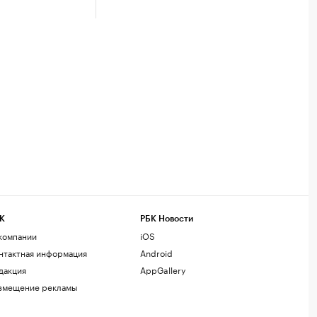
К
РБК Новости
компании
iOS
нтактная информация
Android
дакция
AppGallery
змещение рекламы