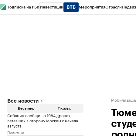
Подписка на РБК
Инвестиции
Мероприятия
Отрасли
Недви
РБК Life
Тренды
Визионеры
Национальные проекты
Город
Стиль
Кр
Конференции СПб
Спецпроекты
Проверка контрагентов
Политика
Мобилизаци
Все новости
Тюмень
Весь мир
Тюме
Собянин сообщил о 1984 дронах,
летевших в сторону Москвы с начала
студ
августа
Политика
родн