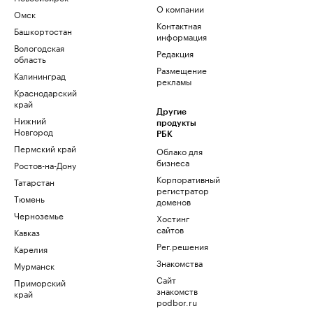
О компании
Омск
Контактная
Башкортостан
информация
Вологодская
Редакция
область
Размещение
Калининград
рекламы
Краснодарский
край
Другие
Нижний
продукты
Новгород
РБК
Пермский край
Облако для
бизнеса
Ростов-на-Дону
Корпоративный
Татарстан
регистратор
Тюмень
доменов
Черноземье
Хостинг
сайтов
Кавказ
Рег.решения
Карелия
Знакомства
Мурманск
Сайт
Приморский
знакомств
край
podbor.ru