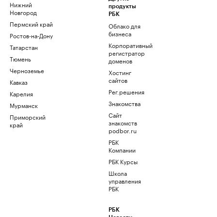
Нижний
продукты
Новгород
РБК
Пермский край
Облако для
бизнеса
Ростов-на-Дону
Корпоративный
Татарстан
регистратор
Тюмень
доменов
Черноземье
Хостинг
сайтов
Кавказ
Рег.решения
Карелия
Знакомства
Мурманск
Сайт
Приморский
знакомств
край
podbor.ru
РБК
Компании
РБК Курсы
Школа
управления
РБК
РБК