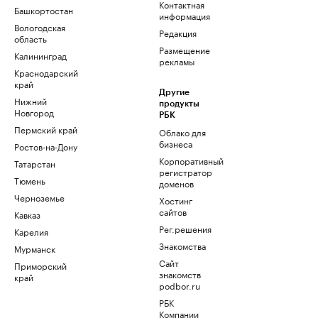
Контактная
Башкортостан
информация
Вологодская
Редакция
область
Размещение
Калининград
рекламы
Краснодарский
край
Другие
Нижний
продукты
Новгород
РБК
Пермский край
Облако для
бизнеса
Ростов-на-Дону
Корпоративный
Татарстан
регистратор
Тюмень
доменов
Черноземье
Хостинг
сайтов
Кавказ
Рег.решения
Карелия
Знакомства
Мурманск
Сайт
Приморский
знакомств
край
podbor.ru
РБК
Компании