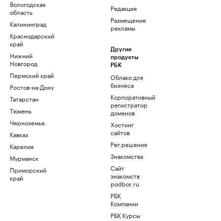
Вологодская
Редакция
область
Размещение
Калининград
рекламы
Краснодарский
край
Другие
Нижний
продукты
Новгород
РБК
Пермский край
Облако для
бизнеса
Ростов-на-Дону
Корпоративный
Татарстан
регистратор
Тюмень
доменов
Черноземье
Хостинг
сайтов
Кавказ
Рег.решения
Карелия
Знакомства
Мурманск
Сайт
Приморский
знакомств
край
podbor.ru
РБК
Компании
РБК Курсы