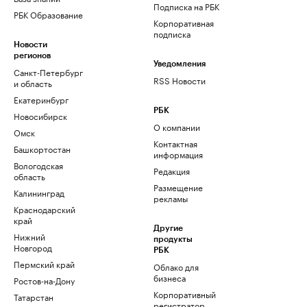
Подписка на РБК
РБК Образование
Корпоративная
подписка
Новости
регионов
Уведомления
Санкт-Петербург
RSS Новости
и область
Екатеринбург
РБК
Новосибирск
О компании
Омск
Контактная
Башкортостан
информация
Вологодская
Редакция
область
Размещение
Калининград
рекламы
Краснодарский
край
Другие
Нижний
продукты
Новгород
РБК
Пермский край
Облако для
бизнеса
Ростов-на-Дону
Корпоративный
Татарстан
регистратор