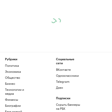
Рубрики
Социальные
сети
Политика
ВКонтакте
Экономика
Одноклассники
Общество
Telegram
Бизнес
Дзен
Технологии и
медиа
Финансы
Подписки
Скрыть баннеры
Биографии
на РБК
База знаний