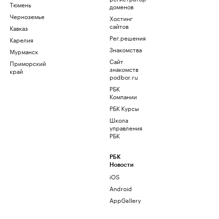
Тюмень
доменов
Черноземье
Хостинг
сайтов
Кавказ
Рег.решения
Карелия
Знакомства
Мурманск
Сайт
Приморский
знакомств
край
podbor.ru
РБК
Компании
РБК Курсы
Школа
управления
РБК
РБК
Новости
iOS
Android
AppGallery