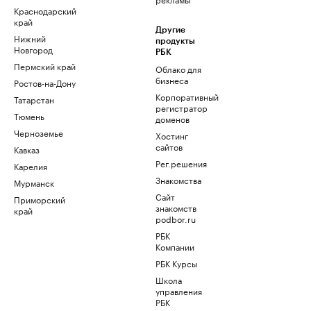
Краснодарский
край
Другие
Нижний
продукты
Новгород
РБК
Пермский край
Облако для
бизнеса
Ростов-на-Дону
Корпоративный
Татарстан
регистратор
Тюмень
доменов
Черноземье
Хостинг
сайтов
Кавказ
Рег.решения
Карелия
Знакомства
Мурманск
Сайт
Приморский
знакомств
край
podbor.ru
РБК
Компании
РБК Курсы
Школа
управления
РБК