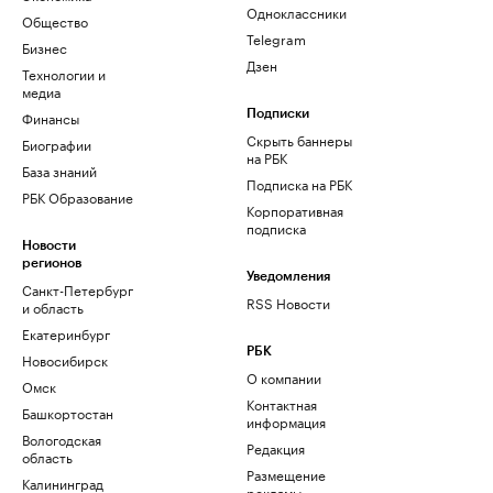
Одноклассники
Общество
Telegram
Бизнес
Дзен
Технологии и
медиа
Финансы
Подписки
Скрыть баннеры
Биографии
на РБК
База знаний
Подписка на РБК
РБК Образование
Корпоративная
подписка
Новости
регионов
Уведомления
Санкт-Петербург
RSS Новости
и область
Екатеринбург
РБК
Новосибирск
О компании
Омск
Контактная
Башкортостан
информация
Вологодская
Редакция
область
Размещение
Калининград
рекламы