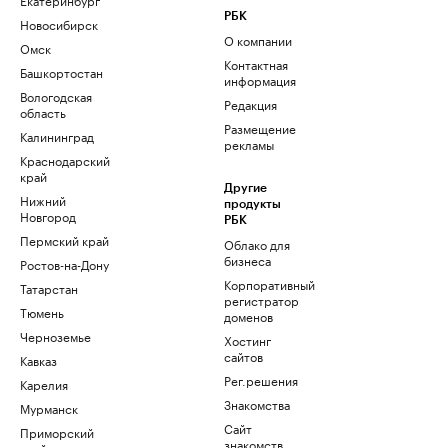
РБК
Новосибирск
О компании
Омск
Контактная
Башкортостан
информация
Вологодская
Редакция
область
Размещение
Калининград
рекламы
Краснодарский
край
Другие
Нижний
продукты
Новгород
РБК
Пермский край
Облако для
бизнеса
Ростов-на-Дону
Корпоративный
Татарстан
регистратор
Тюмень
доменов
Черноземье
Хостинг
сайтов
Кавказ
Рег.решения
Карелия
Знакомства
Мурманск
Сайт
Приморский
знакомств
край