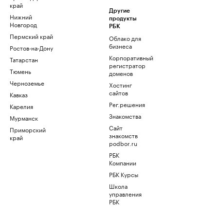
край
Другие
Нижний
продукты
Новгород
РБК
Пермский край
Облако для
бизнеса
Ростов-на-Дону
Корпоративный
Татарстан
регистратор
Тюмень
доменов
Черноземье
Хостинг
сайтов
Кавказ
Рег.решения
Карелия
Знакомства
Мурманск
Сайт
Приморский
знакомств
край
podbor.ru
РБК
Компании
РБК Курсы
Школа
управления
РБК