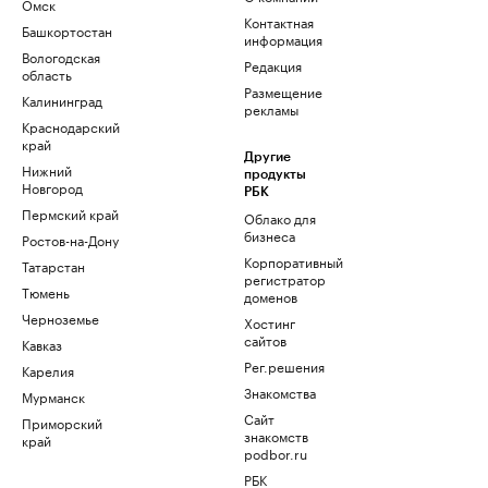
Омск
Контактная
Башкортостан
информация
Вологодская
Редакция
область
Размещение
Калининград
рекламы
Краснодарский
край
Другие
Нижний
продукты
Новгород
РБК
Пермский край
Облако для
бизнеса
Ростов-на-Дону
Корпоративный
Татарстан
регистратор
Тюмень
доменов
Черноземье
Хостинг
сайтов
Кавказ
Рег.решения
Карелия
Знакомства
Мурманск
Сайт
Приморский
знакомств
край
podbor.ru
РБК