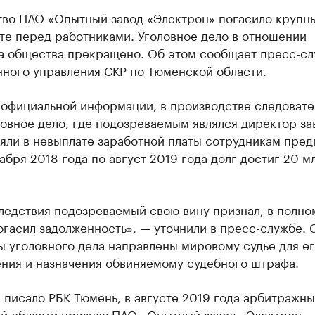
тво ПАО «Опытный завод «Электрон» погасило крупн
те перед работниками. Уголовное дело в отношении
а общества прекращено. Об этом сообщает пресс-сл
нного управления СКР по Тюменской области.
 официальной информации, в производстве следовате
овное дело, где подозреваемым являлся директор за
яли в невыплате заработной платы сотрудникам пред
кабря 2018 года по август 2019 года долг достиг 20 м
ледствия подозреваемый свою вину признал, в полно
гасил задолженность», — уточнили в пресс-службе. 
 уголовного дела направлены мировому судье для е
ния и назначения обвиняемому судебного штрафа.
 писало РБК Тюмень, в августе 2019 года арбитражны
й области
признал ПАО «Опытный завод «Электрон»