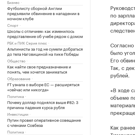
Бизнес
Руководс
Футболисту сборной Англии
предъявили обвинение в нападении в
по зарпла
ночном клубе
директор
Спорт
следстве
Школы с отличием: как изменилось
представление об учебе рядом с домом
РБК и ПИК Серия плюс
Согласно
Альпинисты за год не сумели добраться
было угол
до тела Наговициной на пике Победы
Его обвин
Общество
Так, с де
Как найти свое предназначение и
понять, чем хочется заниматься
рублей.
Образование
FT узнала о выборе ЕС — расширяться
«В ходе с
«сейчас или никогда»
объеме по
Политика
Почему доллар поднялся выше ₽82: 3
материалы
причины падения курса рубля
прекраще
Инвестиции
Путин провел оперативное совещание
с членами Совбеза
Как ранее
Политика
Тюменско