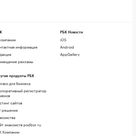
К
РБК Новости
компании
iOS
нтактная информация
Android
дакция
AppGallery
змещение рекламы
угие продукты РБК
лако для бизнеса
рпоративный регистратор
менов
стинг сайтов
г.решения
акомства
йт знакомств podbor.ru
К Компании