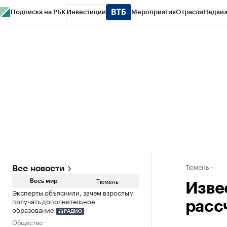
Подписка на РБК
Инвестиции
Мероприятия
Отрасли
Недви
РБК Life
Тренды
Визионеры
Национальные проекты
Город
Стиль
Кр
Конференции СПб
Спецпроекты
Проверка контрагентов
Политика
Тюмень
Все новости
Тюмень
Весь мир
Изве
Эксперты объяснили, зачем взрослым
получать дополнительное
расс
образование
РАДИО
Общество