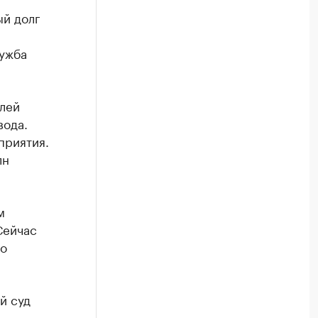
ый долг
ужба
лей
вода.
приятия.
лн
м
Сейчас
го
й суд