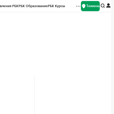
Тюмень
вления РБК
РБК Образование
РБК Курсы
рейтинги
Франшизы
Газета
Спецпроекты СПб
ты