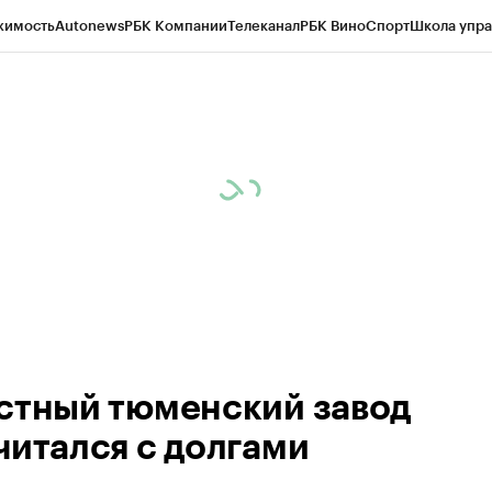
жимость
Autonews
РБК Компании
Телеканал
РБК Вино
Спорт
Школа упра
ипто
РБК Бизнес-среда
Дискуссионный клуб
Исследования
Кредитные 
Экономика
Бизнес
Технологии и медиа
Финансы
Рынок наличной валю
стный тюменский завод
читался с долгами