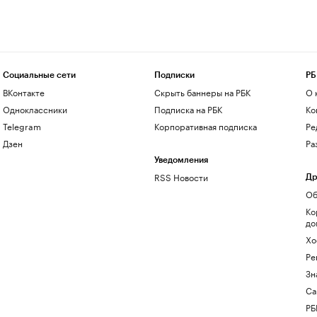
Социальные сети
Подписки
РБ
ВКонтакте
Скрыть баннеры на РБК
О 
Одноклассники
Подписка на РБК
Ко
Telegram
Корпоративная подписка
Ре
Дзен
Ра
Уведомления
RSS Новости
Др
Об
Ко
до
Хо
Ре
Зн
Са
РБ