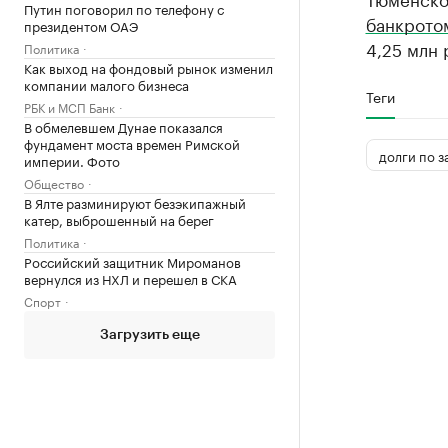
Путин поговорил по телефону с
банкрото
президентом ОАЭ
4,25 млн 
Политика
Как выход на фондовый рынок изменил
компании малого бизнеса
Теги
РБК и МСП Банк
В обмелевшем Дунае показался
фундамент моста времен Римской
долги по з
империи. Фото
Общество
В Ялте разминируют безэкипажный
катер, выброшенный на берег
Политика
Российский защитник Мироманов
вернулся из НХЛ и перешел в СКА
Спорт
Загрузить еще