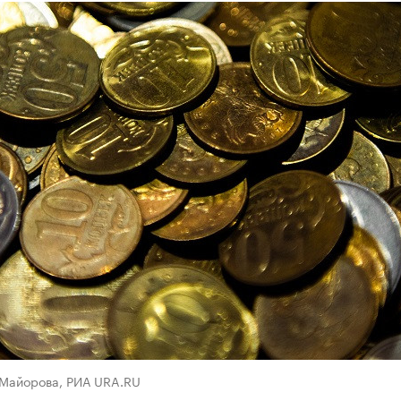
 Майорова, РИА URA.RU