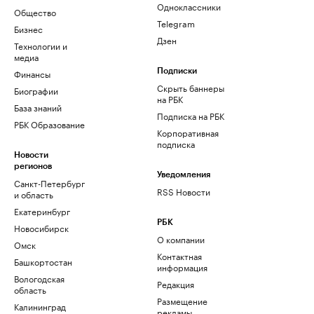
Одноклассники
Общество
Telegram
Бизнес
Дзен
Технологии и
медиа
Финансы
Подписки
Скрыть баннеры
Биографии
на РБК
База знаний
Подписка на РБК
РБК Образование
Корпоративная
подписка
Новости
регионов
Уведомления
Санкт-Петербург
RSS Новости
и область
Екатеринбург
РБК
Новосибирск
О компании
Омск
Контактная
Башкортостан
информация
Вологодская
Редакция
область
Размещение
Калининград
рекламы