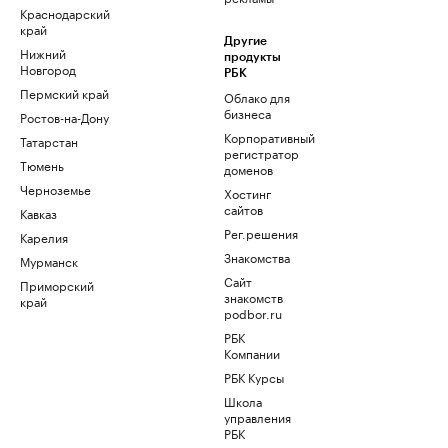
Краснодарский
край
Другие
Нижний
продукты
Новгород
РБК
Пермский край
Облако для
бизнеса
Ростов-на-Дону
Корпоративный
Татарстан
регистратор
Тюмень
доменов
Черноземье
Хостинг
сайтов
Кавказ
Рег.решения
Карелия
Знакомства
Мурманск
Сайт
Приморский
знакомств
край
podbor.ru
РБК
Компании
РБК Курсы
Школа
управления
РБК