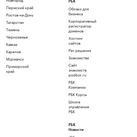
РБК
Пермский край
Облако для
бизнеса
Ростов-на-Дону
Корпоративный
Татарстан
регистратор
Тюмень
доменов
Черноземье
Хостинг
сайтов
Кавказ
Рег.решения
Карелия
Знакомства
Мурманск
Сайт
Приморский
знакомств
край
podbor.ru
РБК
Компании
РБК Курсы
Школа
управления
РБК
РБК
Новости
iOS