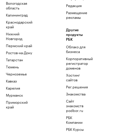
Вологодская
Редакция
область
Размещение
Калининград
рекламы
Краснодарский
край
Другие
Нижний
продукты
Новгород
РБК
Пермский край
Облако для
бизнеса
Ростов-на-Дону
Корпоративный
Татарстан
регистратор
Тюмень
доменов
Черноземье
Хостинг
сайтов
Кавказ
Рег.решения
Карелия
Знакомства
Мурманск
Сайт
Приморский
знакомств
край
podbor.ru
РБК
Компании
РБК Курсы