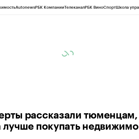
жимость
Autonews
РБК Компании
Телеканал
РБК Вино
Спорт
Школа упра
ипто
РБК Бизнес-среда
Дискуссионный клуб
Исследования
Кредитные 
Экономика
Бизнес
Технологии и медиа
Финансы
Рынок наличной валю
ерты рассказали тюменцам,
а лучше покупать недвижимо