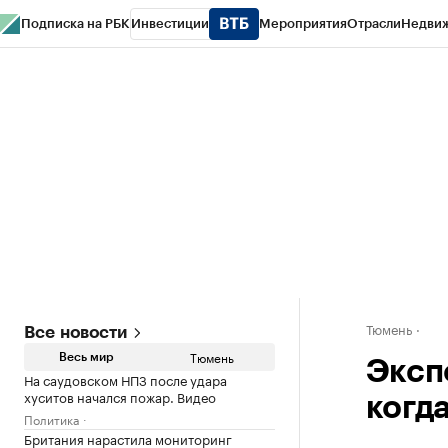
Подписка на РБК
Инвестиции
Мероприятия
Отрасли
Недви
РБК Life
Тренды
Визионеры
Национальные проекты
Город
Стиль
Кр
Конференции СПб
Спецпроекты
Проверка контрагентов
Политика
Тюмень
Все новости
Тюмень
Весь мир
Эксп
На саудовском НПЗ после удара
хуситов начался пожар. Видео
когд
Политика
Британия нарастила мониторинг