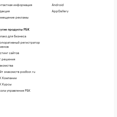
нтактная информация
Android
дакция
AppGallery
змещение рекламы
угие продукты РБК
лако для бизнеса
рпоративный регистратор
менов
стинг сайтов
г.решения
акомства
йт знакомств podbor.ru
К Компании
К Курсы
ола управления РБК