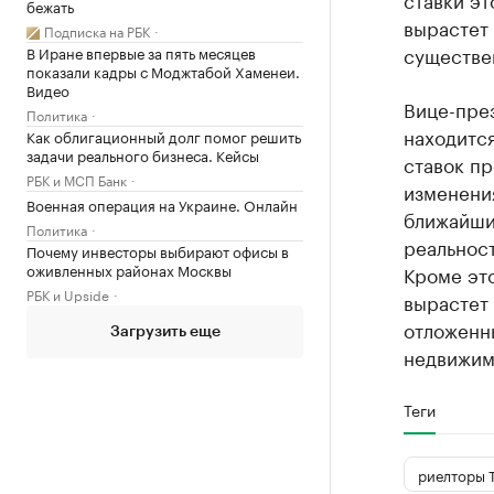
бежать
вырастет 
Подписка на РБК
существе
В Иране впервые за пять месяцев
показали кадры с Моджтабой Хаменеи.
Видео
Вице-пре
Политика
находится
Как облигационный долг помог решить
задачи реального бизнеса. Кейсы
ставок пр
РБК и МСП Банк
изменени
Военная операция на Украине. Онлайн
ближайшие
Политика
реальност
Почему инвесторы выбирают офисы в
оживленных районах Москвы
Кроме это
РБК и Upside
вырастет 
отложенны
Загрузить еще
недвижимо
Теги
риелторы 