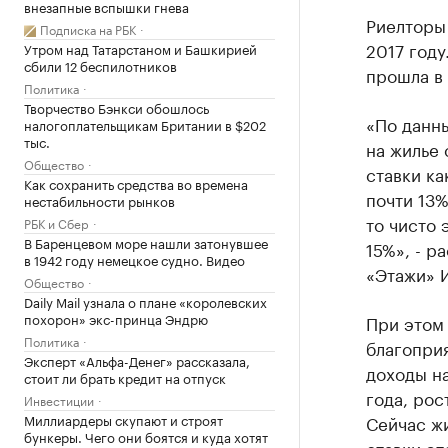
внезапные вспышки гнева
Риелторы
Подписка на РБК
2017 году
Утром над Татарстаном и Башкирией
сбили 12 беспилотников
прошла в 
Политика
Творчество Бэнкси обошлось
«По данны
налогоплательщикам Британии в $202
тыс.
на жилье 
Общество
ставки ка
Как сохранить средства во времена
почти 13%
нестабильности рынков
то чисто 
РБК и Сбер
В Баренцевом море нашли затонувшее
15%», - р
в 1942 году немецкое судно. Видео
«Этажи» 
Общество
Daily Mail узнала о плане «королевских
похорон» экс-принца Эндрю
При этом 
Политика
благоприя
Эксперт «Альфа-Денег» рассказала,
доходы на
стоит ли брать кредит на отпуск
года, рос
Инвестиции
Миллиардеры скупают и строят
Сейчас жи
бункеры. Чего они боятся и куда хотят
ставки эт