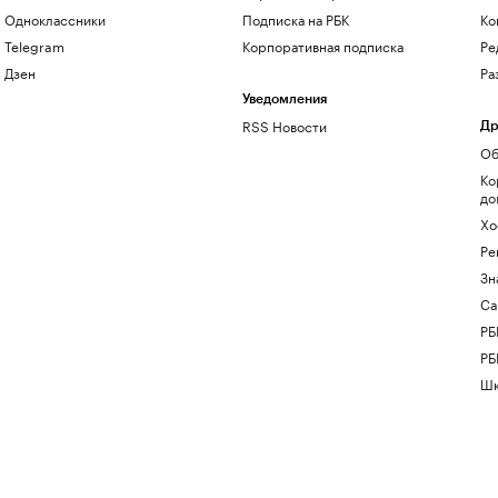
Одноклассники
Подписка на РБК
Ко
Telegram
Корпоративная подписка
Ре
Дзен
Ра
Уведомления
RSS Новости
Др
Об
Ко
до
Хо
Ре
Зн
Са
РБ
РБ
Шк