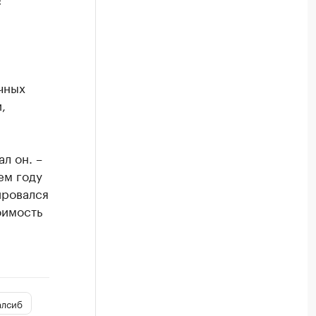
й
чных
,
л он. –
ем году
ировался
оимость
алсиб