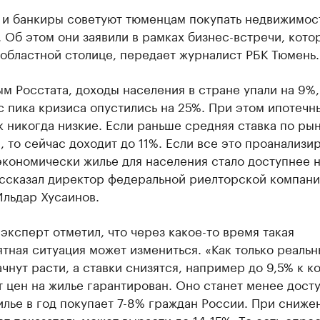
 и банкиры советуют тюменцам покупать недвижимост
. Об этом они заявили в рамках бизнес-встречи, кото
областной столице, передает журналист РБК Тюмень.
м Росстата, доходы населения в стране упали на 9%,
с пика кризиса опустились на 25%. При этом ипотечн
к никогда низкие. Если раньше средняя ставка по ры
, то сейчас доходит до 11%. Если все это проанализир
экономически жилье для населения стало доступнее н
ассказал директор федеральной риелторской компан
Ильдар Хусаинов.
эксперт отметил, что через какое-то время такая
тная ситуация может измениться. «Как только реаль
чнут расти, а ставки снизятся, например до 9,5% к к
т цен на жилье гарантирован. Оно станет менее дост
лье в год покупает 7-8% граждан России. При сниже
от показатель может вырасти до 14-15%. То есть спро