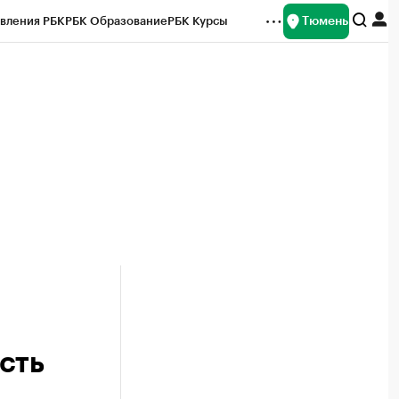
Тюмень
вления РБК
РБК Образование
РБК Курсы
рейтинги
Франшизы
Газета
Спецпроекты СПб
ты
сть