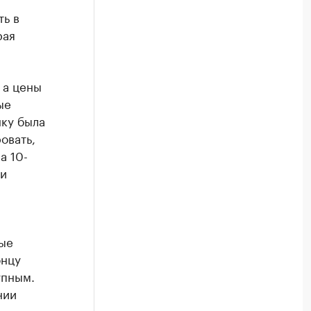
ь в
рая
 а цены
ые
нку была
овать,
а 10-
ии
ные
онцу
упным.
нии
с