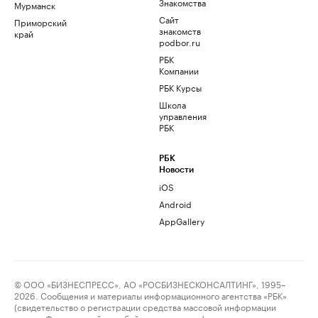
Знакомства
Мурманск
Сайт
Приморский
знакомств
край
podbor.ru
РБК
Компании
РБК Курсы
Школа
управления
РБК
РБК
Новости
iOS
Android
AppGallery
© ООО «БИЗНЕСПРЕСС», АО «РОСБИЗНЕСКОНСАЛТИНГ», 1995–
2026. Сообщения и материалы информационного агентства «РБК»
(свидетельство о регистрации средства массовой информации
выдано Федеральной службой по надзору в сфере связи,