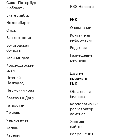
Санкт-Петербург
RSS Новости
и область
Екатеринбург
РБК
Новосибирск
О компании
Омск
Контактная
Башкортостан
информация
Вологодская
Редакция
область
Размещение
Калининград
рекламы
Краснодарский
край
Другие
Нижний
продукты
Новгород
РБК
Пермский край
Облако для
бизнеса
Ростов-на-Дону
Корпоративный
Татарстан
регистратор
Тюмень
доменов
Черноземье
Хостинг
сайтов
Кавказ
Рег.решения
Карелия