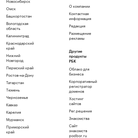
Новосибирск
О компании
Омск
Контактная
Башкортостан
информация
Вологодская
Редакция
область
Размещение
Калининград
рекламы
Краснодарский
край
Другие
Нижний
продукты
Новгород
РБК
Пермский край
Облако для
бизнеса
Ростов-на-Дону
Корпоративный
Татарстан
регистратор
Тюмень
доменов
Черноземье
Хостинг
сайтов
Кавказ
Рег.решения
Карелия
Знакомства
Мурманск
Сайт
Приморский
знакомств
край
podbor.ru