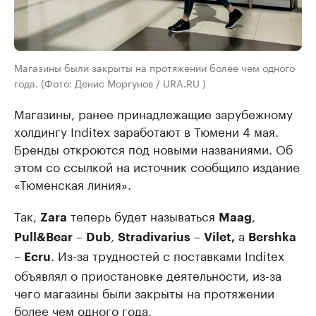
Магазины были закрыты на протяжении более чем одного
года. (Фото: Денис Моргунов / URA.RU )
Магазины, ранее принадлежащие зарубежному
холдингу Inditex заработают в Тюмени 4 мая.
Бренды откроются под новыми названиями. Об
этом со ссылкой на источник сообщило издание
«Тюменская линия».
Так,
теперь будет называться
,
Zara
Maag
–
,
–
а
Pull&Bear
Dub
Stradivarius
Vilet,
Bershka
–
. Из-за трудностей с поставками Inditex
Ecru
объявлял о приостановке деятельности, из-за
чего магазины были закрыты на протяжении
более чем одного года.