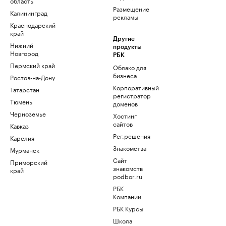
область
Размещение
Калининград
рекламы
Краснодарский
край
Другие
Нижний
продукты
Новгород
РБК
Пермский край
Облако для
бизнеса
Ростов-на-Дону
Корпоративный
Татарстан
регистратор
Тюмень
доменов
Черноземье
Хостинг
сайтов
Кавказ
Рег.решения
Карелия
Знакомства
Мурманск
Сайт
Приморский
знакомств
край
podbor.ru
РБК
Компании
РБК Курсы
Школа