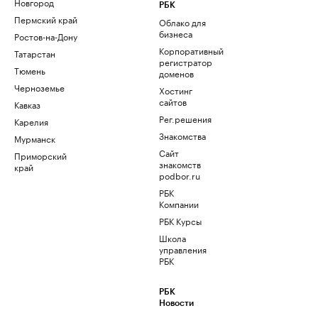
Новгород
РБК
Пермский край
Облако для
бизнеса
Ростов-на-Дону
Корпоративный
Татарстан
регистратор
Тюмень
доменов
Черноземье
Хостинг
сайтов
Кавказ
Рег.решения
Карелия
Знакомства
Мурманск
Сайт
Приморский
знакомств
край
podbor.ru
РБК
Компании
РБК Курсы
Школа
управления
РБК
РБК
Новости