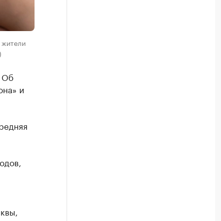
 жители
)
 Об
она» и
Средняя
одов,
квы,