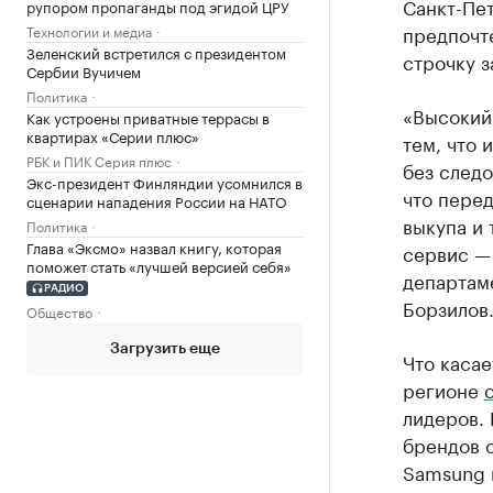
Санкт-Пе
рупором пропаганды под эгидой ЦРУ
предпочте
Технологии и медиа
Зеленский встретился с президентом
строчку з
Сербии Вучичем
Политика
«Высокий
Как устроены приватные террасы в
квартирах «Серии плюс»
тем, что
РБК и ПИК Серия плюс
без следо
Экс-президент Финляндии усомнился в
что перед
сценарии нападения России на НАТО
выкупа и
Политика
Глава «Эксмо» назвал книгу, которая
сервис — 
поможет стать «лучшей версией себя»
департам
РАДИО
Борзилов
Общество
Загрузить еще
Что касае
регионе
лидеров.
брендов о
Samsung 