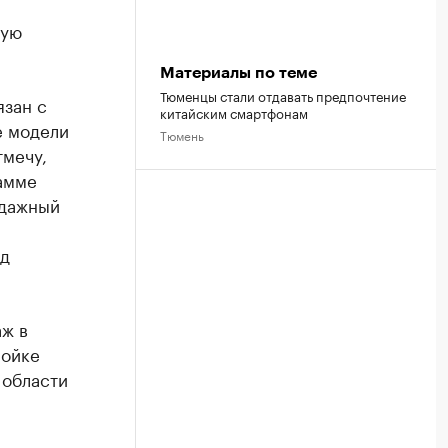
рую
Материалы по теме
Тюменцы стали отдавать предпочтение
зан с
китайским смартфонам
е модели
Тюмень
тмечу,
рамме
одажный
ид
аж в
ройке
 области