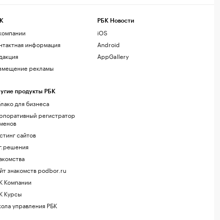
К
РБК Новости
компании
iOS
нтактная информация
Android
дакция
AppGallery
змещение рекламы
угие продукты РБК
лако для бизнеса
рпоративный регистратор
менов
стинг сайтов
г.решения
акомства
йт знакомств podbor.ru
К Компании
К Курсы
ола управления РБК