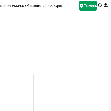
Тюмень
вления РБК
РБК Образование
РБК Курсы
рейтинги
Франшизы
Газета
Спецпроекты СПб
ты