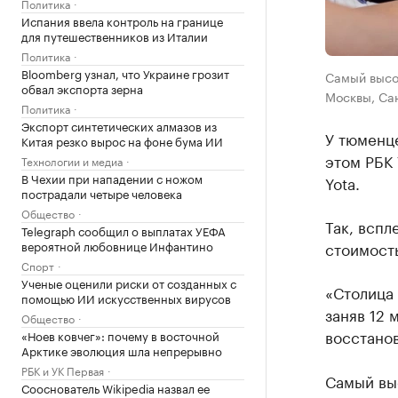
Политика
Испания ввела контроль на границе
для путешественников из Италии
Политика
Bloomberg узнал, что Украине грозит
Самый высо
обвал экспорта зерна
Москвы, Са
Политика
Экспорт синтетических алмазов из
У тюменц
Китая резко вырос на фоне бума ИИ
этом РБК
Технологии и медиа
В Чехии при нападении с ножом
Yota.
пострадали четыре человека
Общество
Так, вспл
Telegraph сообщил о выплатах УЕФА
вероятной любовнице Инфантино
стоимость
Спорт
Ученые оценили риски от созданных с
«Столица 
помощью ИИ искусственных вирусов
заняв 12 
Общество
восстано
«Ноев ковчег»: почему в восточной
Арктике эволюция шла непрерывно
РБК и УК Первая
Самый вы
Сооснователь Wikipedia назвал ее