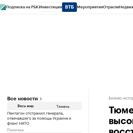
Подписка на РБК
Инвестиции
Мероприятия
Отрасли
Недви
РБК Life
Тренды
Визионеры
Национальные проекты
Город
Стиль
Кр
Конференции СПб
Спецпроекты
Проверка контрагентов
Политика
Бизнес-исто
Все новости
Тюмень
Весь мир
Тюме
Пентагон отстранил генерала,
отвечавшего за помощь Украине и
высо
фланг НАТО
Политика
восс