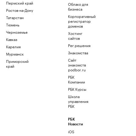
Пермский край
Облако для
бизнеса
Ростов-на-Дону
Корпоративный
Татарстан
регистратор
Тюмень
доменов
Черноземье
Хостинг
сайтов
Кавказ
Рег.решения
Карелия
Знакомства
Мурманск
Сайт
Приморский
знакомств
край
podbor.ru
РБК
Компании
РБК Курсы
Школа
управления
РБК
РБК
Новости
iOS