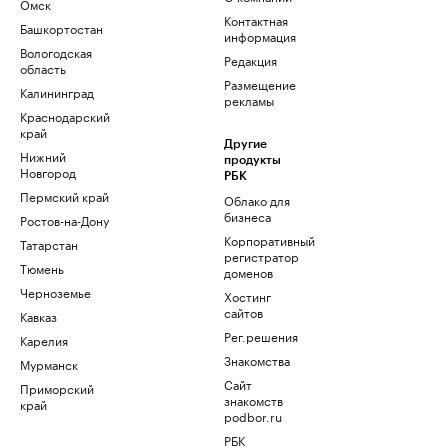
Омск
Контактная
Башкортостан
информация
Вологодская
Редакция
область
Размещение
Калининград
рекламы
Краснодарский
край
Другие
Нижний
продукты
Новгород
РБК
Пермский край
Облако для
бизнеса
Ростов-на-Дону
Корпоративный
Татарстан
регистратор
Тюмень
доменов
Черноземье
Хостинг
сайтов
Кавказ
Рег.решения
Карелия
Знакомства
Мурманск
Сайт
Приморский
знакомств
край
podbor.ru
РБК