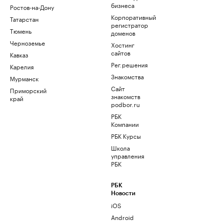
бизнеса
Ростов-на-Дону
Корпоративный
Татарстан
регистратор
Тюмень
доменов
Черноземье
Хостинг
сайтов
Кавказ
Рег.решения
Карелия
Знакомства
Мурманск
Сайт
Приморский
знакомств
край
podbor.ru
РБК
Компании
РБК Курсы
Школа
управления
РБК
РБК
Новости
iOS
Android