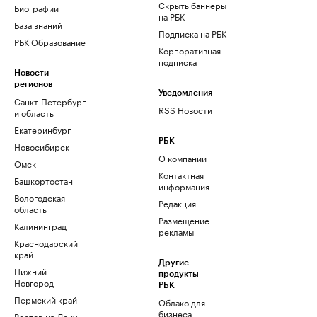
Скрыть баннеры
Биографии
на РБК
База знаний
Подписка на РБК
РБК Образование
Корпоративная
подписка
Новости
регионов
Уведомления
Санкт-Петербург
RSS Новости
и область
Екатеринбург
РБК
Новосибирск
О компании
Омск
Контактная
Башкортостан
информация
Вологодская
Редакция
область
Размещение
Калининград
рекламы
Краснодарский
край
Другие
Нижний
продукты
Новгород
РБК
Пермский край
Облако для
бизнеса
Ростов-на-Дону