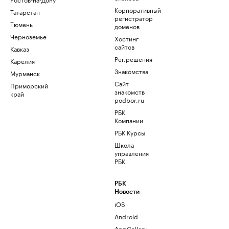
Корпоративный
Татарстан
регистратор
Тюмень
доменов
Черноземье
Хостинг
сайтов
Кавказ
Рег.решения
Карелия
Знакомства
Мурманск
Сайт
Приморский
знакомств
край
podbor.ru
РБК
Компании
РБК Курсы
Школа
управления
РБК
РБК
Новости
iOS
Android
AppGallery