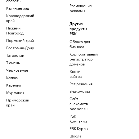
область
Размещение
Калининград
рекламы
Краснодарский
край
Другие
Нижний
продукты
Новгород
РБК
Пермский край
Облако для
бизнеса
Ростов-на-Дону
Корпоративный
Татарстан
регистратор
Тюмень
доменов
Черноземье
Хостинг
сайтов
Кавказ
Рег.решения
Карелия
Знакомства
Мурманск
Сайт
Приморский
знакомств
край
podbor.ru
РБК
Компании
РБК Курсы
Школа