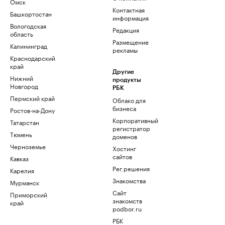
Омск
Контактная
Башкортостан
информация
Вологодская
Редакция
область
Размещение
Калининград
рекламы
Краснодарский
край
Другие
Нижний
продукты
Новгород
РБК
Пермский край
Облако для
бизнеса
Ростов-на-Дону
Корпоративный
Татарстан
регистратор
Тюмень
доменов
Черноземье
Хостинг
сайтов
Кавказ
Рег.решения
Карелия
Знакомства
Мурманск
Сайт
Приморский
знакомств
край
podbor.ru
РБК