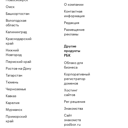
О компании
Омск
Контактная
Башкортостан
информация
Вологодская
Редакция
область
Размещение
Калининград
рекламы
Краснодарский
край
Другие
Нижний
продукты
Новгород
РБК
Пермский край
Облако для
бизнеса
Ростов-на-Дону
Корпоративный
Татарстан
регистратор
Тюмень
доменов
Черноземье
Хостинг
сайтов
Кавказ
Рег.решения
Карелия
Знакомства
Мурманск
Сайт
Приморский
знакомств
край
podbor.ru