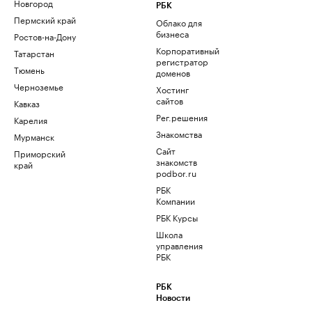
Новгород
РБК
Пермский край
Облако для
бизнеса
Ростов-на-Дону
Корпоративный
Татарстан
регистратор
Тюмень
доменов
Черноземье
Хостинг
сайтов
Кавказ
Рег.решения
Карелия
Знакомства
Мурманск
Сайт
Приморский
знакомств
край
podbor.ru
РБК
Компании
РБК Курсы
Школа
управления
РБК
РБК
Новости